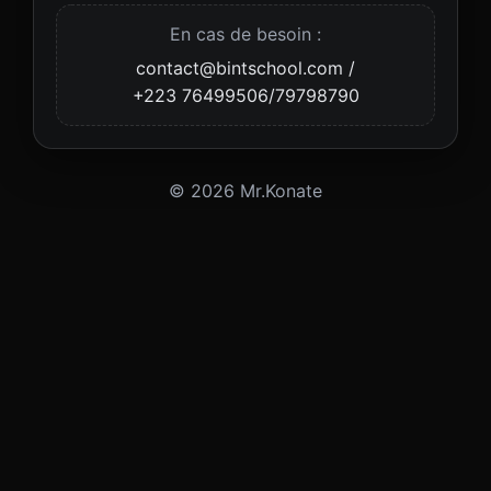
En cas de besoin :
contact@bintschool.com
/
+223 76499506/79798790
©
2026
Mr.Konate