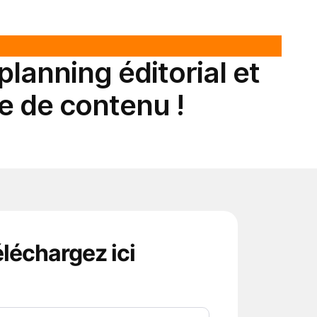
lanning éditorial et
e de contenu !
léchargez ici